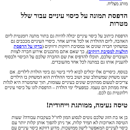
מותג מצליח.
הדפסת תמונה על כיסוי עיניים עבור שלל
מטרות
הדפסת כיתוב על כיסוי עיניים יכולה להיות גם בתור מתנה רומנטית ליום
האהבה, ליום ההולדת או לכל אירוע אחר. כיסויי העיניים מככבים גם
במשחקי חברה שונים או במסיבת רווקות ורווקים (
בדקו על הדפסת
חולצות למסיבת רווקים
), כך שאם אתם מתכננים אירוע חברה לצוות
העובדים שלכם, תוכלו להדפיס את שם החברה שלכם על הכיסוי ולבסוף
להעניק אותו גם במתנה לכל אחד מהעובדים.
בנוסף, כיסויים אלו יכולים לבוא לידי ביטוי גם בימי הולדת לילדים. אם
ישנו משחק שמשתלב שוב ושוב בימי ההולדת הוא המשחק בו הילדים
צריכים לטעום ממתקים שונים בעיניים עצומות, תוך שהמטרה היא לגלות
איזה ממתק הם טעמו. כמפעילי ימי הולדת – הדפסת לוגו על כיסוי עיניים
רלוונטית גם לכם.
טיסה נעימה, ממותגת וייחודית!
בן או בת הזוג שלכם נוטים לנסוע המון לחו"ל בעקבות עבודה? שעות
הטיסה הארוכות לא תמיד קלות, אך ניתן להפוך אותן קלות יותר עם
כיסוי לעיניים המאפשר לישון ממושכות. מדוע דווקא כיסוי עיניים עם