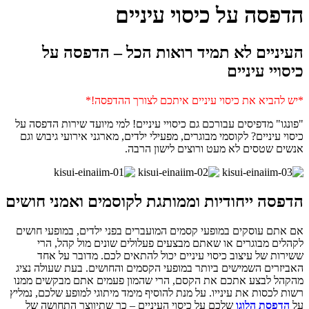
הדפסה על כיסוי עיניים
העיניים לא תמיד רואות הכל – הדפסה על
כיסויי עיניים
*יש להביא את כיסוי עיניים איתכם לצורך ההדפסה!*
"פונגו" מדפיסים עבורכם גם כיסויי עיניים! למי מיועד שירות הדפסה על
כיסוי עיניים? לקוסמי מבוגרים, מפעילי ילדים, מארגני אירועי גיבוש וגם
אנשים שטסים לא מעט ורוצים לישון הרבה.
הדפסה ייחודיות וממותגת לקוסמים ואמני חושים
אם אתם עוסקים במופעי קסמים המועברים בפני ילדים, במופעי חושים
לקהלים מבוגרים או שאתם מבצעים פעלולים שונים מול קהל, הרי
ששירות של עיצוב כיסוי עיניים יכול להתאים לכם. מדובר על אחד
האביזרים השמישים ביותר במופעי הקסמים והחושים. בעת שעולה נציג
מהקהל לבצע אתכם את הקסם, הרי שהמון פעמים אתם מבקשים ממנו
רשות לכסות את עינייו. על מנת להוסיף מימד מיתוגי למופע שלכם, נמליץ
על
הדפסת הלוגו
שלכם על כיסוי העיניים – כך שתיווצר התחושה של