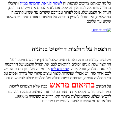
כל מה שאתם צריכים לעשות זה
לשלוח לנו את התמונה במייל
ותקבלו
הדמייה שתראה לכם איך זה יצא. אם לא אהבתם את מיקום ההדפס,
הגודל או הצבע שלו, נוכל לערוך עבורכם שינויים עד שנגיע לתוצאה
המושלמת, ואז תוכלו להזמין הדפסה על חולצות באזור נתניה עם משלוח
שיגיע עד אליכם.
הדפסה על חולצות דרייפיט בנתניה
מקימים קבוצת כדורגל ואתם רוצים שלכל שחקן יהיה שם ומספר על
החולצה שלו? אנחנו יכולים להתאים לכם את הגודל והצבע של ההדפסה
לפי סוג החולצה, ונוכל אפילו
להדפיס לוגו
או תמונה של נותן חסות אם יש
לכם אחד כזה. יש אפילו אפשרות ליצור עיצוב מקורי של צורות ופסים על
גבי החולצה עצמה, והדפסת כמות גדולה של חולצות יכולה להיעשות גם
בתיאום מראש
על המקום
, ככה שלא תצטרכו לחכות
כמה ימים עד שתקבלו את התוצר הסופי. את החולצה עצמה תוכלו גם
לרכוש אצלנו, כשהמומלצת ביותר היא דרייפיט שעשויה מ-100%
פוליאסטר ומאפשרת לזיעה להתייבש במהירות.