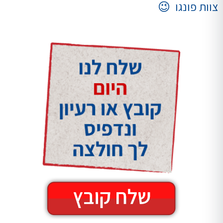
צוות פונגו 😉